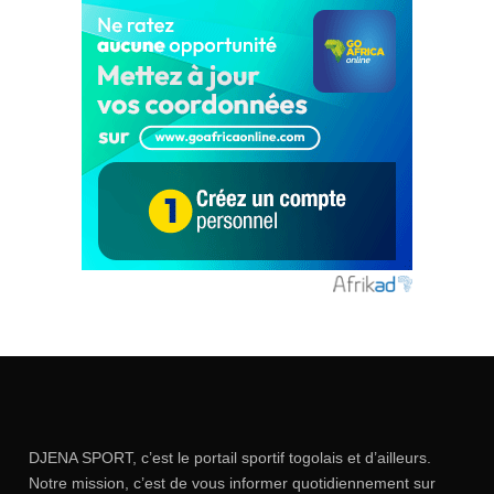
DJENA SPORT, c’est le portail sportif togolais et d’ailleurs.
Notre mission, c’est de vous informer quotidiennement sur