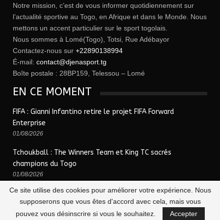
Notre mission, c’est de vous informer quotidiennement sur
l’actualité sportive au Togo, en Afrique et dans le Monde. Nous
mettons un accent particulier sur le sport togolais.
Nous sommes à Lomé(Togo), Totsi, Rue Adébayor
Contactez-nous sur
+22890138994
É-mail:
contact@djenasport.tg
Boîte postale : 28BP159, Telessou – Lomé
EN CE MOMENT
FIFA : Gianni Infantino retire le projet FIFA Forward
Enterprise
01/08/2026
Tchoukball : The Winners Team et King TC sacrés
champions du Togo
01/08/2026
Ce site utilise des cookies pour améliorer votre expérience. Nous
supposerons que vous êtes d'accord avec cela, mais vous
© 2026 - Djena Sport | le sport togolais en un clic !. Tous Droits Réservés.
pouvez vous désinscrire si vous le souhaitez.
Accepter