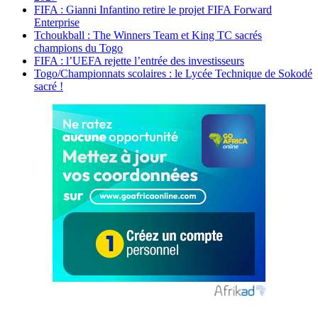
FIFA : Gianni Infantino retire le projet FIFA Forward
Enterprise
Tchoukball : The Winners Team et King TC sacrés
champions du Togo
FIFA : l’UEFA rejette l’entrée des investisseurs
Togo/Championnats scolaires : le Lycée Technique de Sokodé
sacré !