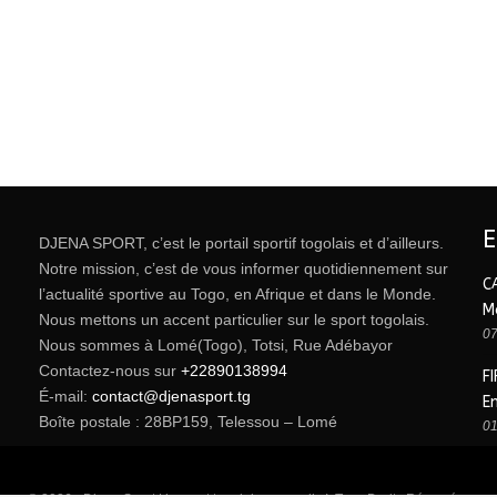
DJENA SPORT, c’est le portail sportif togolais et d’ailleurs.
Notre mission, c’est de vous informer quotidiennement sur
C
l’actualité sportive au Togo, en Afrique et dans le Monde.
M
Nous mettons un accent particulier sur le sport togolais.
07
Nous sommes à Lomé(Togo), Totsi, Rue Adébayor
Contactez-nous sur
+22890138994
FI
É-mail:
contact@djenasport.tg
E
Boîte postale : 28BP159, Telessou – Lomé
01