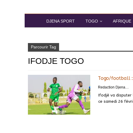
DJENA SPORT
TOGO
AFRIQUE
Accueil
Ifodje Togo
Parcourir Tag
IFODJE TOGO
Togo/football 
Redaction DjenaSport
Ifodjè va disputer
ce samedi 26 févri