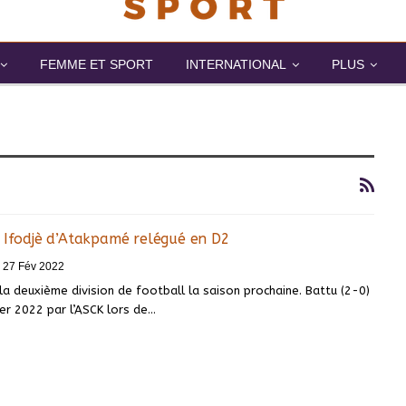
FEMME ET SPORT
INTERNATIONAL
PLUS
: Ifodjè d’Atakpamé relégué en D2
27 Fév 2022
 la deuxième division de football la saison prochaine. Battu (2-0)
er 2022 par l’ASCK lors de
…