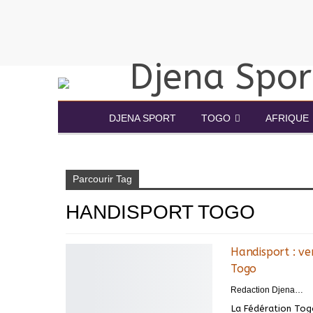
DJENA SPORT
TOGO
AFRIQUE
Accueil
handisport togo
Parcourir Tag
HANDISPORT TOGO
Handisport : ve
Togo
Redaction DjenaSport
La Fédération Tog