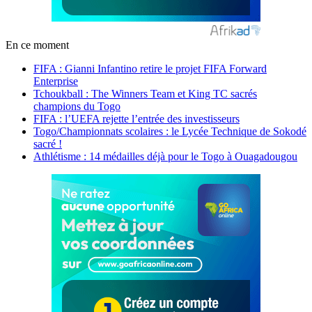
En ce moment
FIFA : Gianni Infantino retire le projet FIFA Forward
Enterprise
Tchoukball : The Winners Team et King TC sacrés
champions du Togo
FIFA : l’UEFA rejette l’entrée des investisseurs
Togo/Championnats scolaires : le Lycée Technique de Sokodé
sacré !
Athlétisme : 14 médailles déjà pour le Togo à Ouagadougou