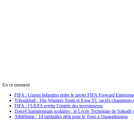
En ce moment
FIFA : Gianni Infantino retire le projet FIFA Forward Enterpris
Tchoukball : The Winners Team et King TC sacrés champions
FIFA : l’UEFA rejette l’entrée des investisseurs
Togo/Championnats scolaires : le Lycée Technique de Sokodé s
Athlétisme : 14 médailles déjà pour le Togo à Ouagadougou