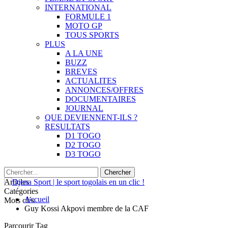
INTERNATIONAL
FORMULE 1
MOTO GP
TOUS SPORTS
PLUS
A LA UNE
BUZZ
BREVES
ACTUALITES
ANNONCES/OFFRES
DOCUMENTAIRES
JOURNAL
QUE DEVIENNENT-ILS ?
RESULTATS
D1 TOGO
D2 TOGO
D3 TOGO
Articles
Catégories
Accueil
Mots clés
Guy Kossi Akpovi membre de la CAF
Parcourir Tag