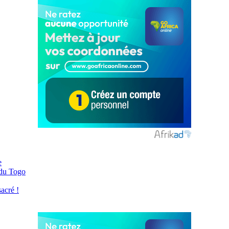
e
 du Togo
acré !