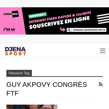
Accueil
Guy Akpovy congrès FTF
Parcourir Tag
GUY AKPOVY CONGRÈS
FTF