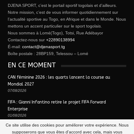
DJENA SPORT, c’est le portail sportif togolais et d’ailleurs.
Notre mission, c’est de vous informer quotidiennement sur
l’actualité sportive au Togo, en Afrique et dans le Monde. Nous
mettons un accent particulier sur le sport togolais.
Nous sommes à Lomé(Togo), Totsi, Rue Adébayor
Contactez-nous sur
+22890138994
É-mail:
contact@djenasport.tg
Boîte postale : 28BP159, Telessou – Lomé
EN CE MOMENT
CAN féminine 2026 : les quarts lancent la course au
Mondial 2027
07/08/2026
FIFA : Gianni Infantino retire le projet FIFA Forward
Enterprise
01/08/2026
Ce site utilise des cookies pour améliorer votre expérience. Nous
supposerons que vous êtes d'accord avec cela, mais vous
© 2026 - Djena Sport | le sport togolais en un clic !. Tous Droits Réservés.