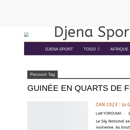
DJENA SPORT
TOGO
AFRIQUE
Accueil
Guinée en quarts de finale CAN 2023
Parcourir Tag
GUINÉE EN QUARTS DE F
CAN 2023 : la 
Latif YOROUMA
Le Sily National s
ivoirienne. Au bou