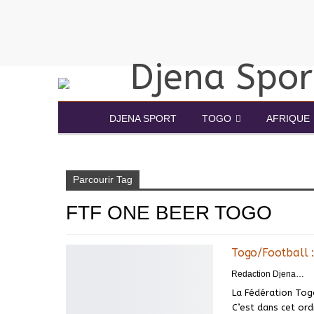
DJENA SPORT
TOGO
AFRIQUE
Accueil
FTF one Beer Togo
Parcourir Tag
FTF ONE BEER TOGO
Togo/Football :
Redaction DjenaSport
La Fédération Togo
C’est dans cet ord