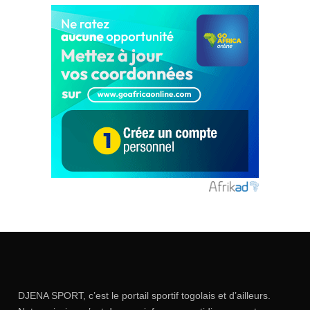
DJENA SPORT, c’est le portail sportif togolais et d’ailleurs.