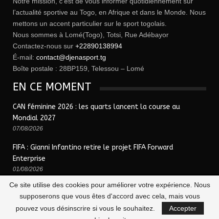
Notre mission, c’est de vous informer quotidiennement sur
l’actualité sportive au Togo, en Afrique et dans le Monde. Nous
mettons un accent particulier sur le sport togolais.
Nous sommes à Lomé(Togo), Totsi, Rue Adébayor
Contactez-nous sur
+22890138994
É-mail:
contact@djenasport.tg
Boîte postale : 28BP159, Telessou – Lomé
EN CE MOMENT
CAN féminine 2026 : les quarts lancent la course au
Mondial 2027
07/08/2026
FIFA : Gianni Infantino retire le projet FIFA Forward
Enterprise
01/08/2026
Ce site utilise des cookies pour améliorer votre expérience. Nous
supposerons que vous êtes d'accord avec cela, mais vous
© 2026 - Djena Sport | le sport togolais en un clic !. Tous Droits Réservés.
pouvez vous désinscrire si vous le souhaitez.
Accepter