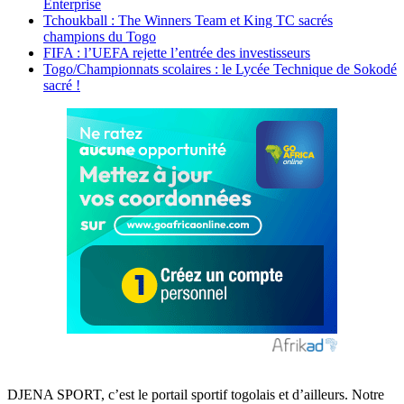
Enterprise
Tchoukball : The Winners Team et King TC sacrés
champions du Togo
FIFA : l’UEFA rejette l’entrée des investisseurs
Togo/Championnats scolaires : le Lycée Technique de Sokodé
sacré !
DJENA SPORT, c’est le portail sportif togolais et d’ailleurs. Notre