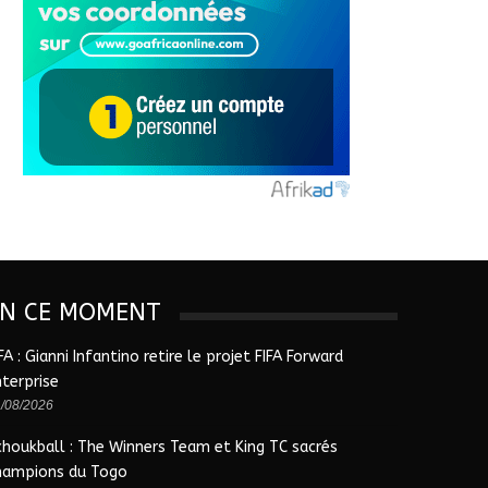
EN CE MOMENT
FA : Gianni Infantino retire le projet FIFA Forward
nterprise
/08/2026
choukball : The Winners Team et King TC sacrés
hampions du Togo