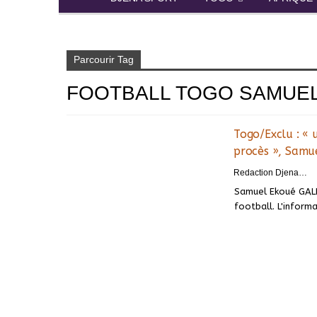
Accueil
Football Togo Samuel Ekoue Gale
Parcourir Tag
FOOTBALL TOGO SAMUE
Togo/Exclu : «
procès », Samu
Redaction DjenaSport
Samuel Ekoué GALE 
football. L'informa