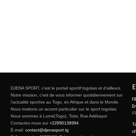
DJENA SPORT, c’est le portail sportif togolais et d’ailleurs.
Notre mission, c’est de vous informer quotidiennement sur
FI
l’actualité sportive au Togo, en Afrique et dans le Monde.
E
Nous mettons un accent particulier sur le sport togolais.
01
Nous sommes à Lomé(Togo), Totsi, Rue Adébayor
Contactez-nous sur
+22890138994
T
É-mail:
contact@djenasport.tg
c