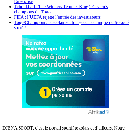
Enterprise
Tchoukball : The Winners Team et King TC sacrés
champions du Togo
FIFA : l’UEFA rejette l’entrée des investisseurs
Togo/Championnats scolaires : le Lycée Technique de Sokodé
sacré !
DJENA SPORT, c’est le portail sportif togolais et d’ailleurs. Notre