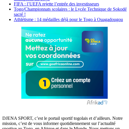
FIFA : l’UEFA rejette l’entrée des investisseurs
Togo/Championnats scolaires : le Lycée Technique de Sokodé
sacré !
Athlétisme : 14 médailles déjà pour le Togo à Ouagadougou
DJENA SPORT, c’est le portail sportif togolais et d’ailleurs. Notre
mission, c’est de vous informer quotidiennement sur l’actualité
sportive au Togo, en Afrique et dans le Monde. Nous mettons un