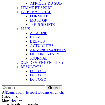
AFRIQUE DU SUD
FEMME ET SPORT
INTERNATIONAL
FORMULE 1
MOTO GP
TOUS SPORTS
PLUS
A LA UNE
BUZZ
BREVES
ACTUALITES
ANNONCES/OFFRES
DOCUMENTAIRES
JOURNAL
QUE DEVIENNENT-ILS ?
RESULTATS
D1 TOGO
D2 TOGO
D3 TOGO
Articles
Catégories
Accueil
Mots clés
Football marocain