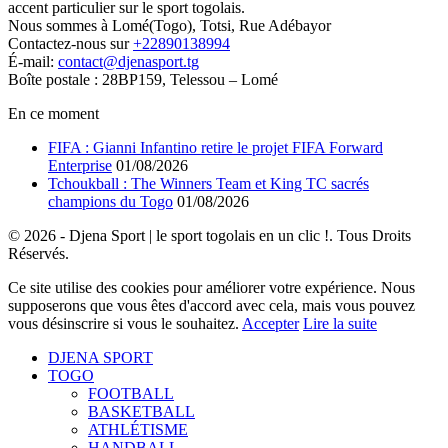
accent particulier sur le sport togolais.
Nous sommes à Lomé(Togo), Totsi, Rue Adébayor
Contactez-nous sur
+22890138994
É-mail:
contact@djenasport.tg
Boîte postale : 28BP159, Telessou – Lomé
En ce moment
FIFA : Gianni Infantino retire le projet FIFA Forward
Enterprise
01/08/2026
Tchoukball : The Winners Team et King TC sacrés
champions du Togo
01/08/2026
© 2026 - Djena Sport | le sport togolais en un clic !. Tous Droits
Réservés.
Ce site utilise des cookies pour améliorer votre expérience. Nous
supposerons que vous êtes d'accord avec cela, mais vous pouvez
vous désinscrire si vous le souhaitez.
Accepter
Lire la suite
DJENA SPORT
TOGO
FOOTBALL
BASKETBALL
ATHLÉTISME
HANDBALL