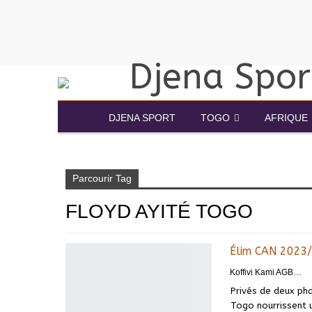
DJENA SPORT
TOGO
AFRIQUE
Accueil
Floyd Ayité Togo
Parcourir Tag
FLOYD AYITÉ TOGO
Élim CAN 2023/T
Koffivi Kami AGBETOU
Privés de deux pha
Togo nourrissent 