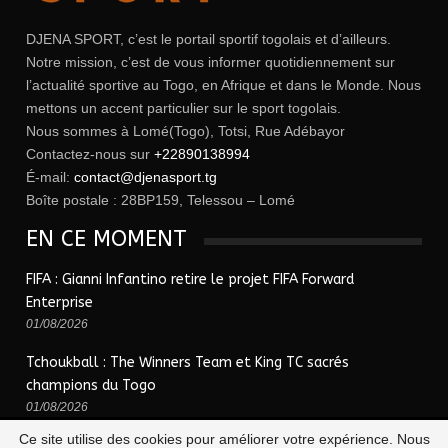
DJENA SPORT, c’est le portail sportif togolais et d’ailleurs.
Notre mission, c’est de vous informer quotidiennement sur
l’actualité sportive au Togo, en Afrique et dans le Monde. Nous
mettons un accent particulier sur le sport togolais.
Nous sommes à Lomé(Togo), Totsi, Rue Adébayor
Contactez-nous sur
+22890138994
É-mail:
contact@djenasport.tg
Boîte postale : 28BP159, Telessou – Lomé
EN CE MOMENT
FIFA : Gianni Infantino retire le projet FIFA Forward
Enterprise
01/08/2026
Tchoukball : The Winners Team et King TC sacrés
champions du Togo
01/08/2026
Ce site utilise des cookies pour améliorer votre expérience. Nous