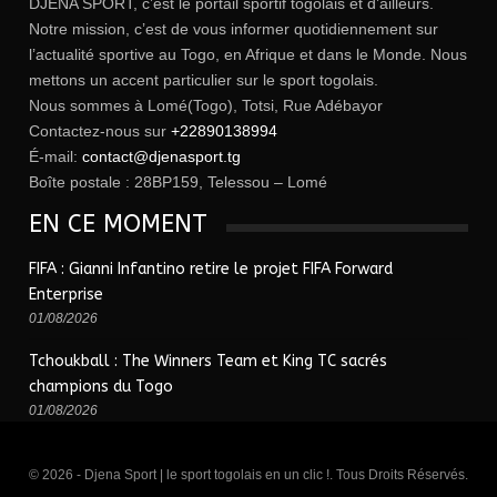
DJENA SPORT, c’est le portail sportif togolais et d’ailleurs.
Notre mission, c’est de vous informer quotidiennement sur
l’actualité sportive au Togo, en Afrique et dans le Monde. Nous
mettons un accent particulier sur le sport togolais.
Nous sommes à Lomé(Togo), Totsi, Rue Adébayor
Contactez-nous sur
+22890138994
É-mail:
contact@djenasport.tg
Boîte postale : 28BP159, Telessou – Lomé
EN CE MOMENT
FIFA : Gianni Infantino retire le projet FIFA Forward
Enterprise
01/08/2026
Tchoukball : The Winners Team et King TC sacrés
champions du Togo
01/08/2026
© 2026 - Djena Sport | le sport togolais en un clic !. Tous Droits Réservés.