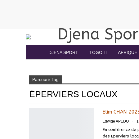
DJENA SPORT
TOGO
AFRIQUE
Accueil
éperviers locaux
Parcourir Tag
ÉPERVIERS LOCAUX
Elim CHAN 2023
Edwige APEDO
1
En conférence de 
des Éperviers locau