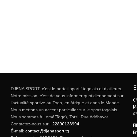
DJENA SPORT, c’est le portail sportif togolais et d’ailleurs.
Notre mission, c’est de vous informer quotidiennement sur
C
l’actualité sportive au Togo, en Afrique et dans le Monde.
M
Nous mettons un accent particulier sur le sport togolais.
07
Nous sommes à Lomé(Togo), Totsi, Rue Adébayor
Contactez-nous sur
+22890138994
FI
É-mail:
contact@djenasport.tg
E