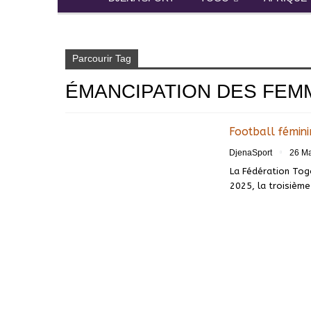
Accueil
émancipation des femmes par le sport
Parcourir Tag
ÉMANCIPATION DES FEM
Football fémini
DjenaSport
26 Ma
La Fédération Togo
2025, la troisième