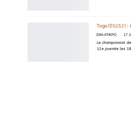
Togo/D1(J12) : 
Ellih ATIKPO
17 J
Le championnat de
12e journée les 18