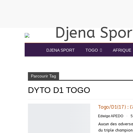
DJENA SPORT
TOGO
AFRIQUE
Accueil
Dyto D1 Togo
Parcourir Tag
DYTO D1 TOGO
Togo/D1(17) : l’
Edwige APEDO
5
Aucun des adversai
du triple champion