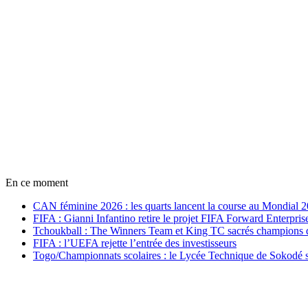
En ce moment
CAN féminine 2026 : les quarts lancent la course au Mondial 
FIFA : Gianni Infantino retire le projet FIFA Forward Enterpris
Tchoukball : The Winners Team et King TC sacrés champions
FIFA : l’UEFA rejette l’entrée des investisseurs
Togo/Championnats scolaires : le Lycée Technique de Sokodé s