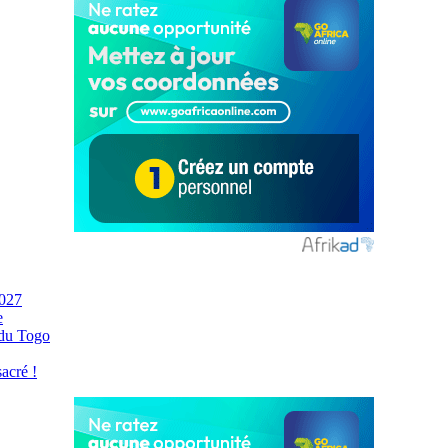
2027
e
 du Togo
acré !