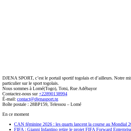
DJENA SPORT, c’est le portail sportif togolais et d’ailleurs. Notre m
particulier sur le sport togolais.
Nous sommes à Lomé(Togo), Totsi, Rue Adébayor
Contactez-nous sur
+22890138994
É-mail:
contact@djenasport.tg
Boîte postale : 28BP159, Telessou – Lomé
En ce moment
CAN féminine 2026 : les quarts lancent la course au Mondial 
FIFA : Gianni Infantino retire le projet FIFA Forward Enterpris