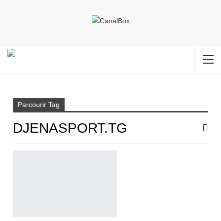
Accueil
djenasport.tg
Parcourir Tag
DJENASPORT.TG