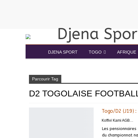
DJENA SPORT
TOGO
AFRIQUE
Accueil
D2 togolaise football
Parcourir Tag
D2 TOGOLAISE FOOTBAL
Togo/D2 (J19) : 
Koffivi Kami AGBETOU
Les pensionnaires
du championnat nat