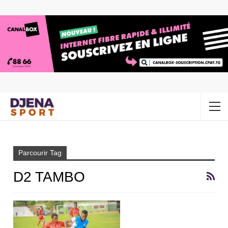
Accueil
D2 tambo
Parcourir Tag
D2 TAMBO