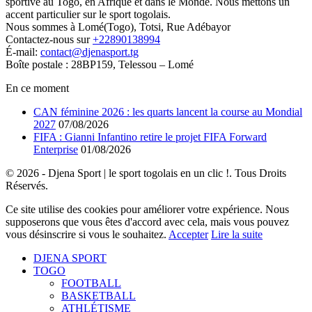
sportive au Togo, en Afrique et dans le Monde. Nous mettons un
accent particulier sur le sport togolais.
Nous sommes à Lomé(Togo), Totsi, Rue Adébayor
Contactez-nous sur
+22890138994
É-mail:
contact@djenasport.tg
Boîte postale : 28BP159, Telessou – Lomé
En ce moment
CAN féminine 2026 : les quarts lancent la course au Mondial
2027
07/08/2026
FIFA : Gianni Infantino retire le projet FIFA Forward
Enterprise
01/08/2026
© 2026 - Djena Sport | le sport togolais en un clic !. Tous Droits
Réservés.
Ce site utilise des cookies pour améliorer votre expérience. Nous
supposerons que vous êtes d'accord avec cela, mais vous pouvez
vous désinscrire si vous le souhaitez.
Accepter
Lire la suite
DJENA SPORT
TOGO
FOOTBALL
BASKETBALL
ATHLÉTISME