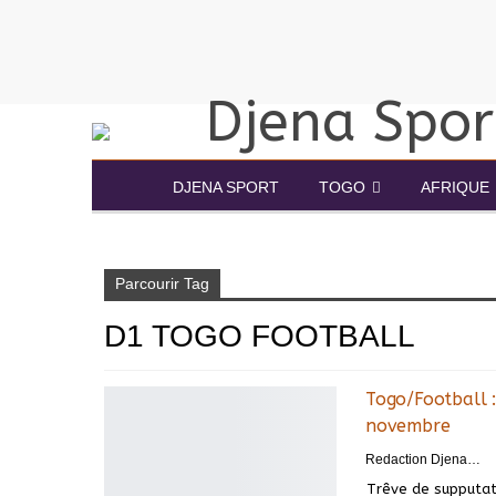
DJENA SPORT
TOGO
AFRIQUE
Accueil
D1 Togo football
Parcourir Tag
D1 TOGO FOOTBALL
Togo/Football :
novembre
Redaction DjenaSport
Trêve de supputat