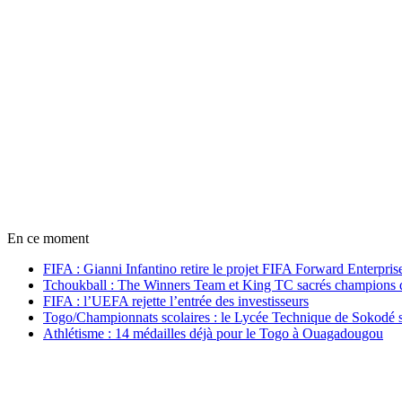
En ce moment
FIFA : Gianni Infantino retire le projet FIFA Forward Enterpris
Tchoukball : The Winners Team et King TC sacrés champions
FIFA : l’UEFA rejette l’entrée des investisseurs
Togo/Championnats scolaires : le Lycée Technique de Sokodé s
Athlétisme : 14 médailles déjà pour le Togo à Ouagadougou