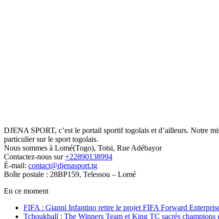
DJENA SPORT, c’est le portail sportif togolais et d’ailleurs. Notre m
particulier sur le sport togolais.
Nous sommes à Lomé(Togo), Totsi, Rue Adébayor
Contactez-nous sur
+22890138994
É-mail:
contact@djenasport.tg
Boîte postale : 28BP159, Telessou – Lomé
En ce moment
FIFA : Gianni Infantino retire le projet FIFA Forward Enterpris
Tchoukball : The Winners Team et King TC sacrés champions