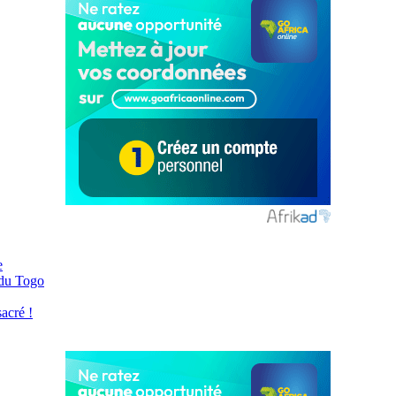
e
 du Togo
acré !