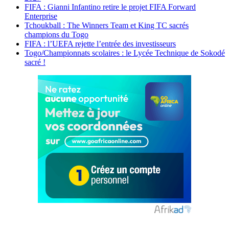
FIFA : Gianni Infantino retire le projet FIFA Forward
Enterprise
Tchoukball : The Winners Team et King TC sacrés
champions du Togo
FIFA : l’UEFA rejette l’entrée des investisseurs
Togo/Championnats scolaires : le Lycée Technique de Sokodé
sacré !