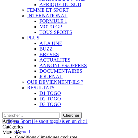
AFRIQUE DU SUD
FEMME ET SPORT
INTERNATIONAL
FORMULE 1
MOTO GP
TOUS SPORTS
PLUS
A LA UNE
BUZZ
BREVES
ACTUALITES
ANNONCES/OFFRES
DOCUMENTAIRES
JOURNAL
QUE DEVIENNENT-ILS ?
RESULTATS
D1 TOGO
D2 TOGO
D3 TOGO
Articles
Catégories
Accueil
Mots clés
Conditions climatiques cyclisme