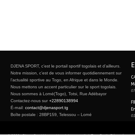
DJENA SPORT, c’est le portail sportif togolais et d’ailleurs.
Notre mission, c’est de vous informer quotidiennement sur
C
l’actualité sportive au Togo, en Afrique et dans le Monde.
M
Nous mettons un accent particulier sur le sport togolais.
07
Nous sommes à Lomé(Togo), Totsi, Rue Adébayor
Contactez-nous sur
+22890138994
FI
É-mail:
contact@djenasport.tg
E
Boîte postale : 28BP159, Telessou – Lomé
01