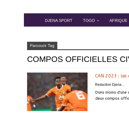
DJENA SPORT
TOGO
AFRIQUE
Accueil
Compos officielles CIV RD Congo
Parcourir Tag
COMPOS OFFICIELLES C
CAN 2023 : les 
Redaction DjenaSport
Dans moins d'une d
deux compos offici