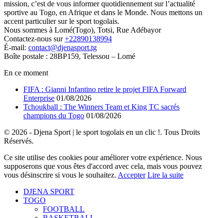
mission, c’est de vous informer quotidiennement sur l’actualité
sportive au Togo, en Afrique et dans le Monde. Nous mettons un
accent particulier sur le sport togolais.
Nous sommes à Lomé(Togo), Totsi, Rue Adébayor
Contactez-nous sur
+22890138994
É-mail:
contact@djenasport.tg
Boîte postale : 28BP159, Telessou – Lomé
En ce moment
FIFA : Gianni Infantino retire le projet FIFA Forward
Enterprise
01/08/2026
Tchoukball : The Winners Team et King TC sacrés
champions du Togo
01/08/2026
© 2026 - Djena Sport | le sport togolais en un clic !. Tous Droits
Réservés.
Ce site utilise des cookies pour améliorer votre expérience. Nous
supposerons que vous êtes d'accord avec cela, mais vous pouvez
vous désinscrire si vous le souhaitez.
Accepter
Lire la suite
DJENA SPORT
TOGO
FOOTBALL
BASKETBALL