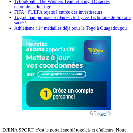
Tchoukball : The Winners Team et King TC sacrés
champions du Togo
FIFA : l’UEFA rejette l’entrée des investisseurs
Togo/Championnats scolaires : le Lycée Technique de Sokodé
sacré !
Athlétisme : 14 médailles déjà pour le Togo à Ouagadougou
DJENA SPORT, c’est le portail sportif togolais et d’ailleurs. Notre