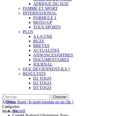
AFRIQUE DU SUD
FEMME ET SPORT
INTERNATIONAL
FORMULE 1
MOTO GP
TOUS SPORTS
PLUS
A LA UNE
BUZZ
BREVES
ACTUALITES
ANNONCES/OFFRES
DOCUMENTAIRES
JOURNAL
QUE DEVIENNENT-ILS ?
RESULTATS
D1 TOGO
D2 TOGO
D3 TOGO
Articles
Catégories
Accueil
Mots clés
Comité National Olympique Togo