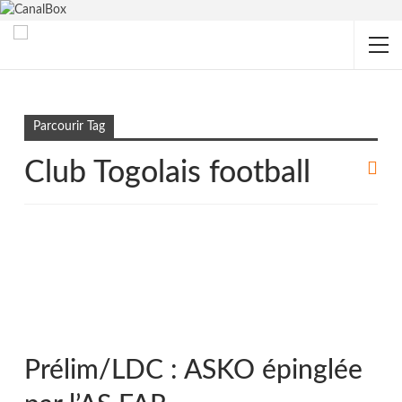
Accueil
Club Togolais football
Parcourir Tag
Club Togolais football
Prélim/LDC : ASKO épinglée