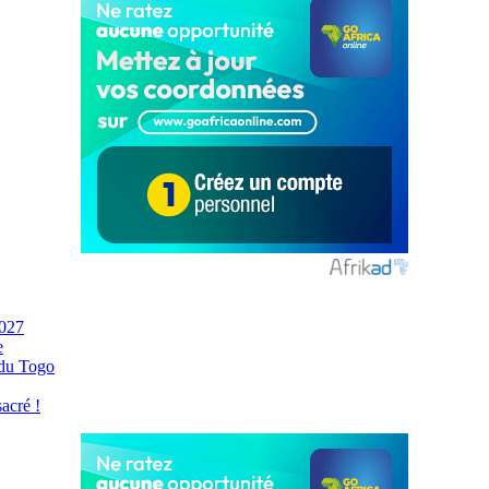
2027
e
 du Togo
acré !