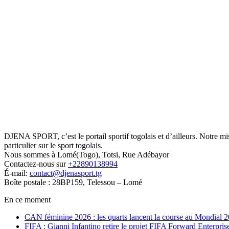
DJENA SPORT, c’est le portail sportif togolais et d’ailleurs. Notre m
particulier sur le sport togolais.
Nous sommes à Lomé(Togo), Totsi, Rue Adébayor
Contactez-nous sur
+22890138994
É-mail:
contact@djenasport.tg
Boîte postale : 28BP159, Telessou – Lomé
En ce moment
CAN féminine 2026 : les quarts lancent la course au Mondial 
FIFA : Gianni Infantino retire le projet FIFA Forward Enterpris