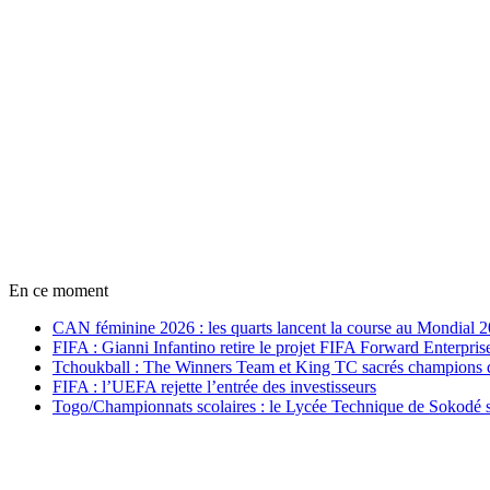
En ce moment
CAN féminine 2026 : les quarts lancent la course au Mondial 
FIFA : Gianni Infantino retire le projet FIFA Forward Enterpris
Tchoukball : The Winners Team et King TC sacrés champions
FIFA : l’UEFA rejette l’entrée des investisseurs
Togo/Championnats scolaires : le Lycée Technique de Sokodé s