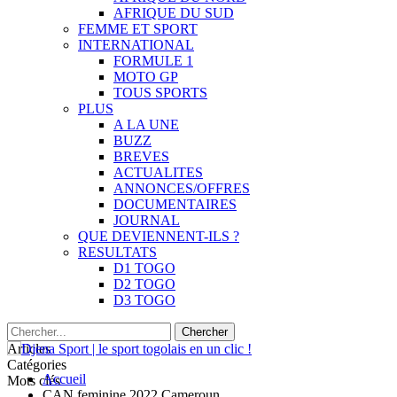
AFRIQUE DU SUD
FEMME ET SPORT
INTERNATIONAL
FORMULE 1
MOTO GP
TOUS SPORTS
PLUS
A LA UNE
BUZZ
BREVES
ACTUALITES
ANNONCES/OFFRES
DOCUMENTAIRES
JOURNAL
QUE DEVIENNENT-ILS ?
RESULTATS
D1 TOGO
D2 TOGO
D3 TOGO
Articles
Catégories
Accueil
Mots clés
CAN feminine 2022 Cameroun