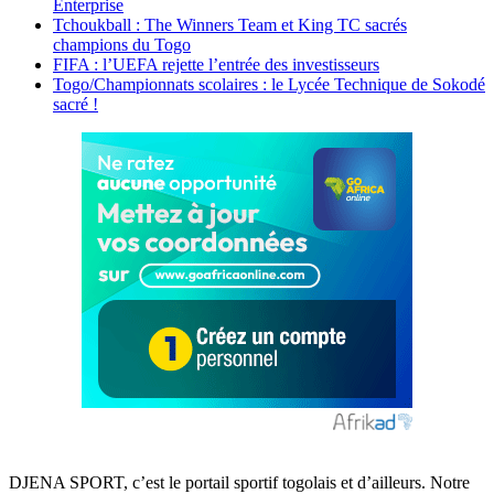
Enterprise
Tchoukball : The Winners Team et King TC sacrés
champions du Togo
FIFA : l’UEFA rejette l’entrée des investisseurs
Togo/Championnats scolaires : le Lycée Technique de Sokodé
sacré !
DJENA SPORT, c’est le portail sportif togolais et d’ailleurs. Notre