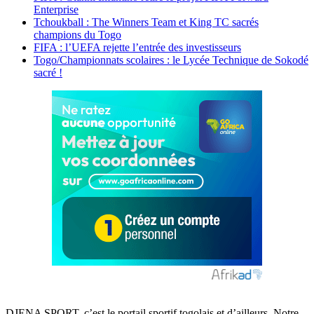
Enterprise
Tchoukball : The Winners Team et King TC sacrés
champions du Togo
FIFA : l’UEFA rejette l’entrée des investisseurs
Togo/Championnats scolaires : le Lycée Technique de Sokodé
sacré !
DJENA SPORT, c’est le portail sportif togolais et d’ailleurs. Notre