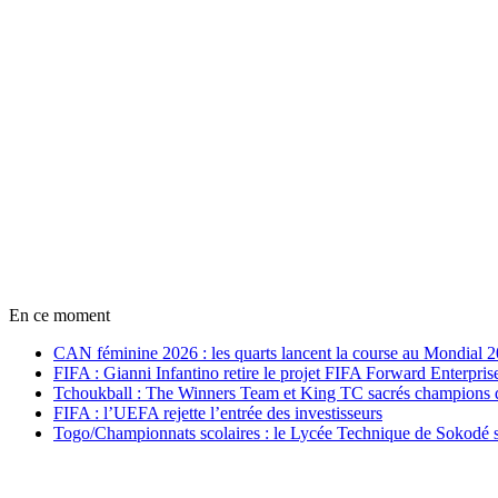
En ce moment
CAN féminine 2026 : les quarts lancent la course au Mondial 
FIFA : Gianni Infantino retire le projet FIFA Forward Enterpris
Tchoukball : The Winners Team et King TC sacrés champions
FIFA : l’UEFA rejette l’entrée des investisseurs
Togo/Championnats scolaires : le Lycée Technique de Sokodé s