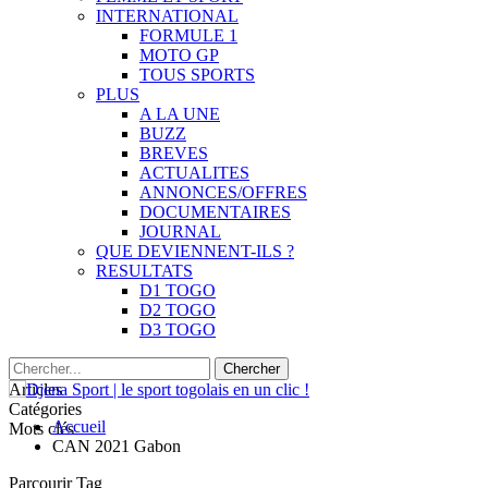
INTERNATIONAL
FORMULE 1
MOTO GP
TOUS SPORTS
PLUS
A LA UNE
BUZZ
BREVES
ACTUALITES
ANNONCES/OFFRES
DOCUMENTAIRES
JOURNAL
QUE DEVIENNENT-ILS ?
RESULTATS
D1 TOGO
D2 TOGO
D3 TOGO
Articles
Catégories
Accueil
Mots clés
CAN 2021 Gabon
Parcourir Tag