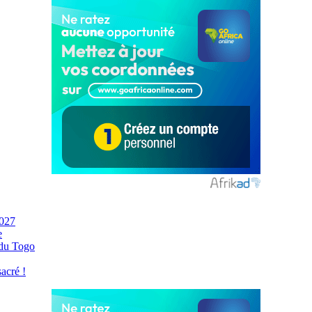
2027
e
 du Togo
acré !