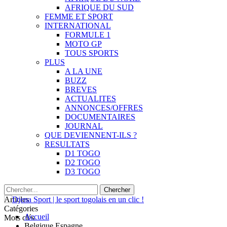
AFRIQUE DU SUD
FEMME ET SPORT
INTERNATIONAL
FORMULE 1
MOTO GP
TOUS SPORTS
PLUS
A LA UNE
BUZZ
BREVES
ACTUALITES
ANNONCES/OFFRES
DOCUMENTAIRES
JOURNAL
QUE DEVIENNENT-ILS ?
RESULTATS
D1 TOGO
D2 TOGO
D3 TOGO
Articles
Catégories
Accueil
Mots clés
Belgique Espagne