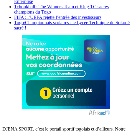
Enterprise
Tchoukball : The Winners Team et King TC sacrés
champions du Togo
FIFA : l’UEFA rejette l’entrée des investisseurs
Togo/Championnats scolaires : le Lycée Technique de Sokodé
sacré !
DJENA SPORT, c’est le portail sportif togolais et d’ailleurs. Notre