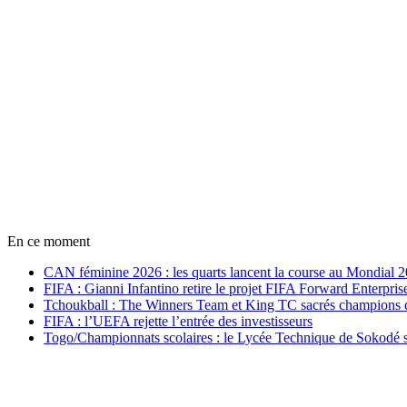
En ce moment
CAN féminine 2026 : les quarts lancent la course au Mondial 
FIFA : Gianni Infantino retire le projet FIFA Forward Enterpris
Tchoukball : The Winners Team et King TC sacrés champions
FIFA : l’UEFA rejette l’entrée des investisseurs
Togo/Championnats scolaires : le Lycée Technique de Sokodé s