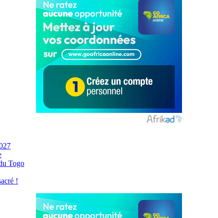
2027
e
 du Togo
acré !