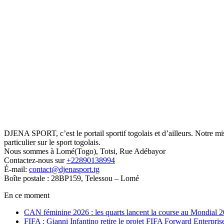
DJENA SPORT, c’est le portail sportif togolais et d’ailleurs. Notre m
particulier sur le sport togolais.
Nous sommes à Lomé(Togo), Totsi, Rue Adébayor
Contactez-nous sur
+22890138994
É-mail:
contact@djenasport.tg
Boîte postale : 28BP159, Telessou – Lomé
En ce moment
CAN féminine 2026 : les quarts lancent la course au Mondial 
FIFA : Gianni Infantino retire le projet FIFA Forward Enterpris