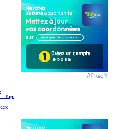
e
 du Togo
acré !