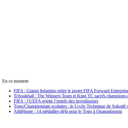
En ce moment
FIFA : Gianni Infantino retire le projet FIFA Forward Enterpris
Tchoukball : The Winners Team et King TC sacrés champions
FIFA : l’UEFA rejette l’entrée des investisseurs
Togo/Championnats scolaires : le Lycée Technique de Sokodé s
Athlétisme : 14 médailles déjà pour le Togo à Ouagadougou