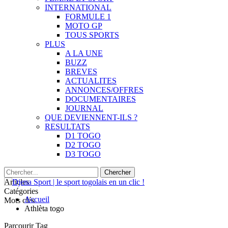
INTERNATIONAL
FORMULE 1
MOTO GP
TOUS SPORTS
PLUS
A LA UNE
BUZZ
BREVES
ACTUALITES
ANNONCES/OFFRES
DOCUMENTAIRES
JOURNAL
QUE DEVIENNENT-ILS ?
RESULTATS
D1 TOGO
D2 TOGO
D3 TOGO
Articles
Catégories
Accueil
Mots clés
Athlèta togo
Parcourir Tag