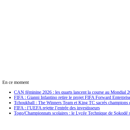
En ce moment
CAN féminine 2026 : les quarts lancent la course au Mondial 
FIFA : Gianni Infantino retire le projet FIFA Forward Enterpris
Tchoukball : The Winners Team et King TC sacrés champions
FIFA : l’UEFA rejette l’entrée des investisseurs
Togo/Championnats scolaires : le Lycée Technique de Sokodé s