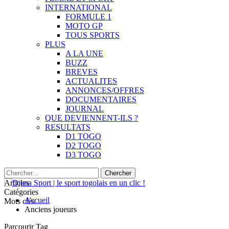
INTERNATIONAL
FORMULE 1
MOTO GP
TOUS SPORTS
PLUS
A LA UNE
BUZZ
BREVES
ACTUALITES
ANNONCES/OFFRES
DOCUMENTAIRES
JOURNAL
QUE DEVIENNENT-ILS ?
RESULTATS
D1 TOGO
D2 TOGO
D3 TOGO
Articles
Catégories
Accueil
Mots clés
Anciens joueurs
Parcourir Tag