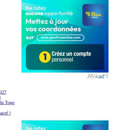
2027
e
 du Togo
acré !