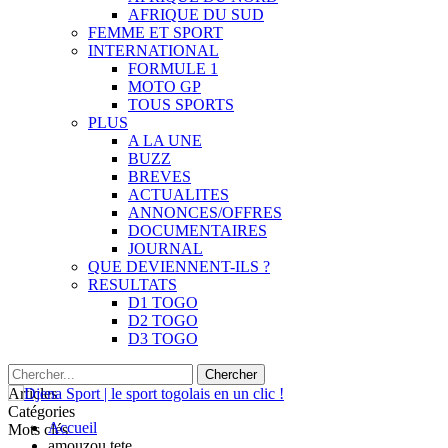
AFRIQUE DU SUD
FEMME ET SPORT
INTERNATIONAL
FORMULE 1
MOTO GP
TOUS SPORTS
PLUS
A LA UNE
BUZZ
BREVES
ACTUALITES
ANNONCES/OFFRES
DOCUMENTAIRES
JOURNAL
QUE DEVIENNENT-ILS ?
RESULTATS
D1 TOGO
D2 TOGO
D3 TOGO
Articles
Catégories
Accueil
Mots clés
amouzou tete