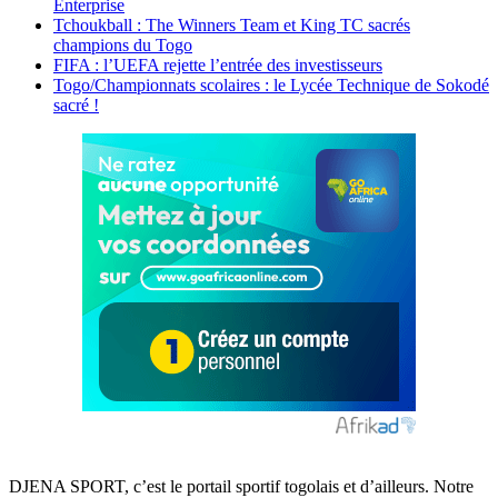
Enterprise
Tchoukball : The Winners Team et King TC sacrés
champions du Togo
FIFA : l’UEFA rejette l’entrée des investisseurs
Togo/Championnats scolaires : le Lycée Technique de Sokodé
sacré !
DJENA SPORT, c’est le portail sportif togolais et d’ailleurs. Notre