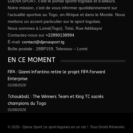
DJENA SPORT, c’est le portail sportif togolais et d’ailleurs.
Notre mission, c’est de vous informer quotidiennement sur
l’actualité sportive au Togo, en Afrique et dans le Monde. Nous
mettons un accent particulier sur le sport togolais.
Nous sommes à Lomé(Togo), Totsi, Rue Adébayor
Contactez-nous sur
+22890138994
É-mail:
contact@djenasport.tg
Boîte postale : 28BP159, Telessou – Lomé
EN CE MOMENT
FIFA : Gianni Infantino retire le projet FIFA Forward
Enterprise
01/08/2026
Tchoukball : The Winners Team et King TC sacrés
champions du Togo
01/08/2026
© 2026 - Djena Sport | le sport togolais en un clic !. Tous Droits Réservés.