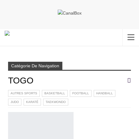
Accueil
TOGO
Page 2
Catégorie De Navigation
TOGO
AUTRES SPORTS
BASKETBALL
FOOTBALL
HANDBALL
JUDO
KARATÉ
TAEKWONDO