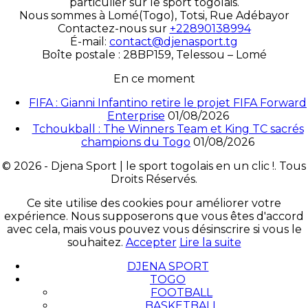
particulier sur le sport togolais.
Nous sommes à Lomé(Togo), Totsi, Rue Adébayor
Contactez-nous sur
+22890138994
É-mail:
contact@djenasport.tg
Boîte postale : 28BP159, Telessou – Lomé
En ce moment
FIFA : Gianni Infantino retire le projet FIFA Forward
Enterprise
01/08/2026
Tchoukball : The Winners Team et King TC sacrés
champions du Togo
01/08/2026
© 2026 - Djena Sport | le sport togolais en un clic !. Tous
Droits Réservés.
Ce site utilise des cookies pour améliorer votre
expérience. Nous supposerons que vous êtes d'accord
avec cela, mais vous pouvez vous désinscrire si vous le
souhaitez.
Accepter
Lire la suite
DJENA SPORT
TOGO
FOOTBALL
BASKETBALL