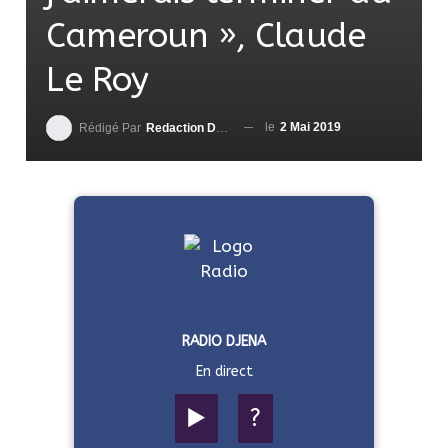
Cameroun », Claude
Le Roy
le
2 Mai 2019
Rédigé Par
Redaction DjenaSport
RADIO DJENA
En direct
▶️
?