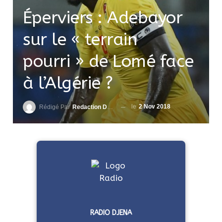
Éperviers : Adebayor
sur le « terrain
pourri » de Lomé face
à l’Algérie ?
le
2 Nov 2018
Rédigé Par
Redaction DjenaSport
RADIO DJENA