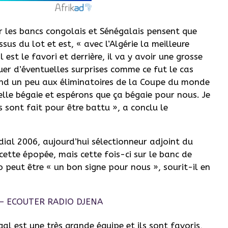
 les bancs congolais et Sénégalais pensent que
sus du lot et est, « avec l’Algérie la meilleure
est le favori et derrière, il va y avoir une grosse
uer d’éventuelles surprises comme ce fut le cas
ond un peu aux éliminatoires de la Coupe du monde
s elle bégaie et espérons que ça bégaie pour nous. Je
s sont fait pour être battu », a conclu le
dial 2006, aujourd’hui sélectionneur adjoint du
ette épopée, mais cette fois-ci sur le banc de
 peut être « un bon signe pour nous », sourit-il en
gal est une très grande équipe et ils sont favoris,