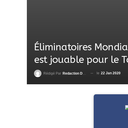
Éliminatoires Mondia
est jouable pour le 
le
22 Jan 2020
Rédigé Par
Redaction DjenaSport