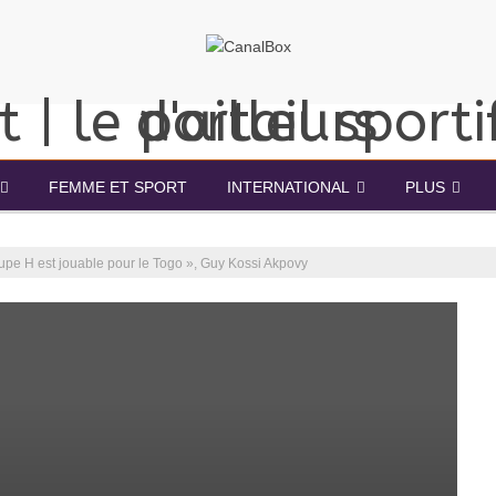
FEMME ET SPORT
INTERNATIONAL
PLUS
oupe H est jouable pour le Togo », Guy Kossi Akpovy