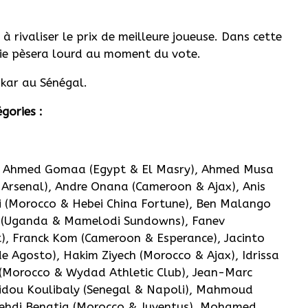
à rivaliser le prix de meilleure joueuse.
Dans cette
rie pèsera lourd au moment du vote.
akar au Sénégal.
égories :
), Ahmed Gomaa (Egypt & El Masry), Ahmed Musa
& Arsenal), Andre Onana (Cameroon & Ajax), Anis
bi (Morocco & Hebei China Fortune), Ben Malango
 (Uganda & Mamelodi Sundowns), Fanev
, Franck Kom (Cameroon & Esperance), Jacinto
e Agosto), Hakim Ziyech (Morocco & Ajax), Idrissa
 (Morocco & Wydad Athletic Club), Jean-Marc
idou Koulibaly (Senegal & Napoli), Mahmoud
 Mehdi Benatia (Morocco & Juventus), Mohamed