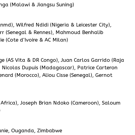
nga (Malawi & Jiangsu Suning)
d), Wilfred Ndidi (Nigeria & Leicester City),
rr (Senegal & Rennes), Mahmoud Benhalib
ie (Cote d’Ivoire & AC Milan)
nge (AS Vita & DR Congo), Juan Carlos Garrido (Raja
, Nicolas Dupuis (Madagascar), Patrice Carteron
Renard (Morocco), Aliou Cisse (Senegal), Gernot
h Africa), Joseph Brian Ndoko (Cameroon), Saloum
)
tanie, Ouganda, Zimbabwe