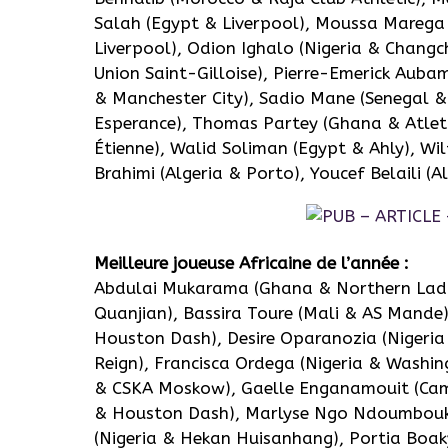
Salah (Egypt & Liverpool), Moussa Marega 
Liverpool), Odion Ighalo (Nigeria & Changch
Union Saint-Gilloise), Pierre-Emerick Aub
& Manchester City), Sadio Mane (Senegal & 
Esperance), Thomas Partey (Ghana & Atleti
Étienne), Walid Soliman (Egypt & Ahly), Wil
Brahimi (Algeria & Porto), Youcef Belaili (A
Meilleure joueuse Africaine de l’année :
Abdulai Mukarama (Ghana & Northern Ladies
Quanjian), Bassira Toure (Mali & AS Mande
Houston Dash), Desire Oparanozia (Nigeri
Reign), Francisca Ordega (Nigeria & Washin
& CSKA Moskow), Gaelle Enganamouit (Came
& Houston Dash), Marlyse Ngo Ndoumbouk
(Nigeria & Hekan Huisanhang), Portia Boak