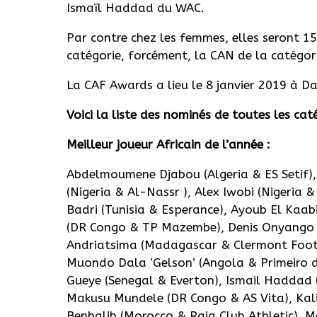
Ismaïl
Haddad
du
WAC
.
Par contre chez les femmes, elles seront 15 
catégorie, forcément, la CAN de la catégo
La CAF Awards a lieu le 8 janvier 2019 à D
Voici la liste des nominés de toutes les cat
Meilleur joueur Africain de l’année :
Abdelmoumene Djabou (Algeria & ES Setif
(Nigeria & Al-Nassr ), Alex Iwobi (Nigeria 
Badri (Tunisia & Esperance), Ayoub El Kaa
(DR Congo & TP Mazembe), Denis Onyango
Andriatsima (Madagascar & Clermont Foot)
Muondo Dala ‘Gelson’ (Angola & Primeiro d
Gueye (Senegal & Everton), Ismail Haddad
Makusu Mundele (DR Congo & AS Vita), Kal
Benhalib (Morocco & Raja Club Athletic),