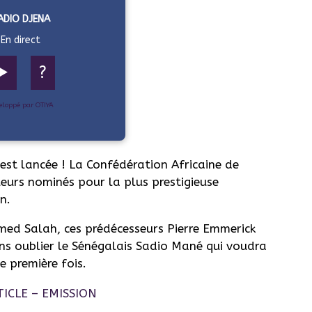
ADIO DJENA
En direct
▶️
?
eloppé par OTIYA
t lancée ! La Confédération Africaine de
ueurs nominés pour la plus prestigieuse
n.
amed Salah, ces prédécesseurs Pierre Emmerick
ns oublier le Sénégalais Sadio Mané qui voudra
e première fois.