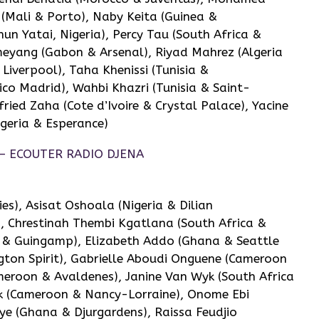
(Mali & Porto), Naby Keita (Guinea &
un Yatai, Nigeria), Percy Tau (South Africa &
ameyang (Gabon & Arsenal), Riyad Mahrez (Algeria
Liverpool), Taha Khenissi (Tunisia &
co Madrid), Wahbi Khazri (Tunisia & Saint-
fried Zaha (Cote d’Ivoire & Crystal Palace), Yacine
lgeria & Esperance)
), Asisat Oshoala (Nigeria & Dilian
), Chrestinah Thembi Kgatlana (South Africa &
a & Guingamp), Elizabeth Addo (Ghana & Seattle
gton Spirit), Gabrielle Aboudi Onguene (Cameroon
roon & Avaldenes), Janine Van Wyk (South Africa
 (Cameroon & Nancy-Lorraine), Onome Ebi
ye (Ghana & Djurgardens), Raissa Feudjio