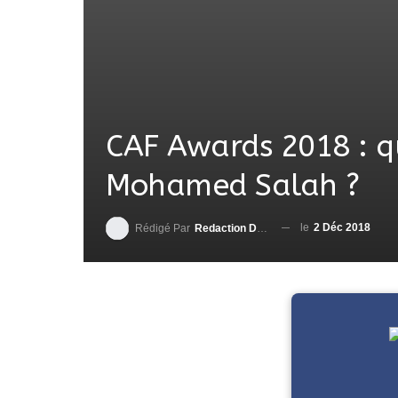
CAF Awards 2018 : q
Mohamed Salah ?
le
2 Déc 2018
Rédigé Par
Redaction DjenaSport